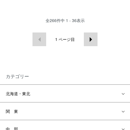
全
266
件中
1 - 36
表示
1
ページ目
カテゴリー
北海道・東北
関 東
中 部