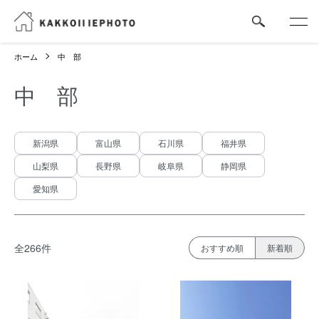
ホーム
中 部
中 部
カテゴリー一覧
新潟県
富山県
石川県
福井県
山梨県
長野県
岐阜県
静岡県
愛知県
全266件
おすすめ順
新着順