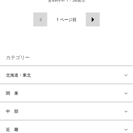
全
49
件中
1 - 36
表示
1
ページ目
カテゴリー
北海道・東北
関 東
中 部
近 畿